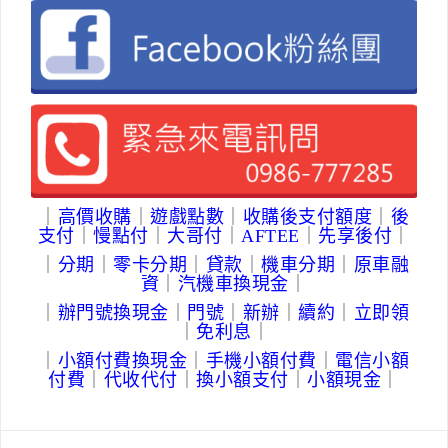
｜
高價收購
｜
遊戲點數
｜
收購後支付額度
｜
後
支付
｜
慢點付
｜
大哥付
｜
AFTEE
｜
先享後付
｜
｜
分期
｜
零卡分期
｜
貸款
｜
機車分期
｜
原車融
資
｜
汽機車換現金
｜
｜
辦門號換現金
｜
門號
｜
新辦
｜
續約
｜
立即領
｜
免利息
｜
｜
小額付費換現金
｜
手機
小額付費
｜
電信小額
付費
｜
代收代付
｜
換小額支付
｜
小額現金
｜