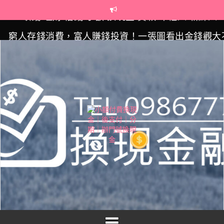
Skip
to
content
窮人存錢消費，富人賺錢投資！一張圖看出金錢觀大
同 缺錢/換現金/辦門號/汽車貸款/機車貸款/小額付
30歲了，薪水卻沒有3萬元？年輕人，快考慮換工作
吧！ 借錢/缺錢/投資/理財/薪資/高薪資/現金周轉
時間就是金錢！早20年投資，60歲的財富將是別人的1
倍！？ 投資/財經/貸款/金融/小額付費/台北/台中
20～30歲數位原住民全解析 聰明理財，亨利族來了
缺錢/理財/借錢/小額/換現金/貸款/年輕人/新鮮人