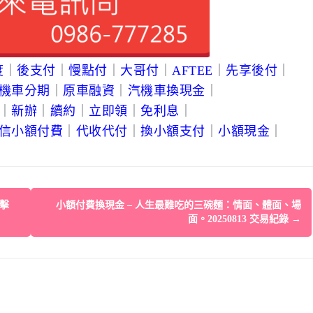
度
｜
後支付
｜
慢點付
｜
大哥付
｜
AFTEE
｜
先享後付
｜
機車分期
｜
原車融資
｜
汽機車換現金
｜
｜
新辦
｜
續約
｜
立即領
｜
免利息
｜
信小額付費
｜
代收代付
｜
換小額支付
｜
小額現金
｜
擊
小額付費換現金 – 人生最難吃的三碗麵：情面、體面、場
面。20250813 交易紀錄
→