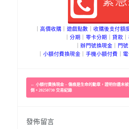
｜
高價收購
｜
遊戲點數
｜
收購後支付額
｜
分期
｜
零卡分期
｜
貸款
｜
｜
辦門號換現金
｜
門號
｜
小額付費換現金
｜
手機
小額付費
｜
電
Post
←
小額付費換現金 – 傷痕是生命的勳章，證明你還未被
navigation
倒。20250730 交易紀錄
發佈留言