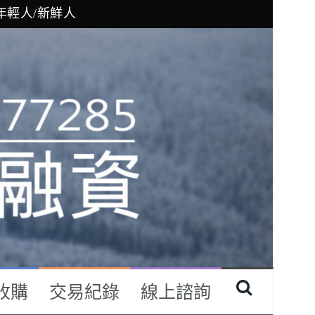
機車貸款/小額付費
資/現金周轉
付費/台北/台中
年輕人/新鮮人
收購
交易紀錄
線上諮詢