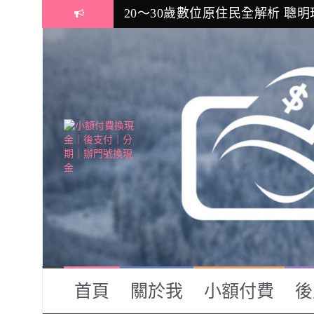
Skip
窮人存錢消費，富人賺錢投資！一
to
content
30歲了，薪水卻沒有3萬元？年輕
時間就是金錢！早20年投資，60歲
20～30歲數位原住民全解析 聰明
首頁
關於我
小額付費
後