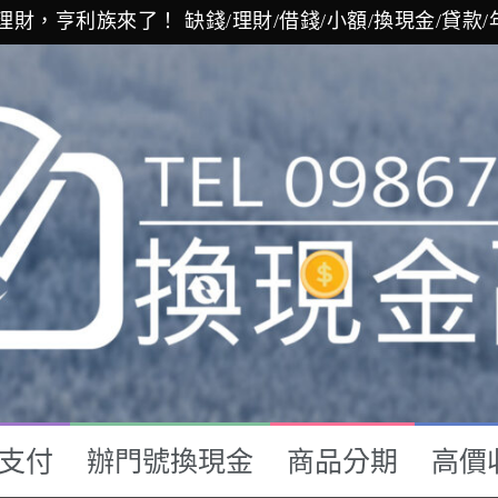
張圖看出金錢觀大不同 缺錢/換現金/辦門號/汽車貸款/
人，快考慮換工作吧！ 借錢/缺錢/投資/理財/薪資/高薪
的財富將是別人的10倍！？ 投資/財經/貸款/金融/小額
理財，亨利族來了！ 缺錢/理財/借錢/小額/換現金/貸款/
支付
辦門號換現金
商品分期
高價