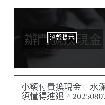
溫馨提示
小額付費換現金 – 
須懂得進退。2025080