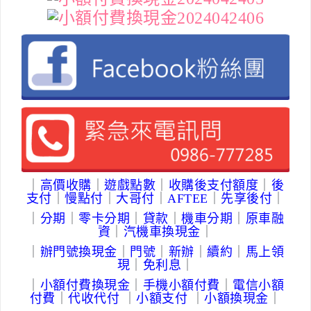
｜
高價收購
｜
遊戲點數
｜
收購後支付額度
｜
後
支付
｜
慢點付
｜
大哥付
｜
AFTEE
｜
先享後付
｜
｜
分期
｜
零卡分期
｜
貸款
｜
機車分期
｜
原車融
資
｜
汽機車換現金
｜
｜
辦門號換現金
｜
門號
｜
新辦
｜
續約
｜
馬上領
現
｜
免利息
｜
｜
小額付費換現金
｜
手機
小額付費
｜
電信小額
付費
｜
代收代付
｜
小額支付
｜
小額換現金
｜