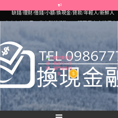
Skip
to
content
窮人存錢消費，富人賺錢投資！一張圖看出金錢觀大
同 缺錢/換現金/辦門號/汽車貸款/機車貸款/小額付
30歲了，薪水卻沒有3萬元？年輕人，快考慮換工作
吧！ 借錢/缺錢/投資/理財/薪資/高薪資/現金周轉
時間就是金錢！早20年投資，60歲的財富將是別人的1
倍！？ 投資/財經/貸款/金融/小額付費/台北/台中
20～30歲數位原住民全解析 聰明理財，亨利族來了
缺錢/理財/借錢/小額/換現金/貸款/年輕人/新鮮人